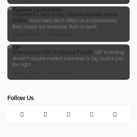
Important Laws Every Citizen Should Know
(India)
Most laws don’t affect us in courtrooms;
they shape our everyday lives in quiet
January 16, 2026
3 minute read
How to Start SIP in Mutual Funds
SIP investing
doesn’t require market expertise or big capital just
the right
January 7, 2026
4 minute read
Follow Us