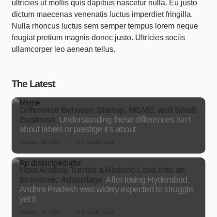
ultricies ut mollis quis dapibus nascetur nulla. Eu justo
dictum maecenas venenatis luctus imperdiet fringilla.
Nulla rhoncus luctus sem semper tempus lorem neque
feugiat pretium magnis donec justo. Ultricies sociis
ullamcorper leo aenean tellus.
The Latest
Difference Between Startup, MSME, and Small
Business
Understanding these differences isn’t
about labels or prestige it’s about
January 16, 2026
3 minute read
How Andhra Turned a Historic Loss Into an
Economic Advantage
After losing Hyderabad,
Andhra Pradesh was widely expected to struggle,
yet it
January 16, 2026
4 minute read